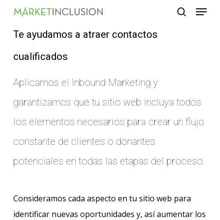
Menu
Skip
search
to
Te ayudamos a atraer contactos
main
content
cualificados
Aplicamos el Inbound Marketing y
garantizamos que tu sitio web incluya todos
los elementos necesarios para crear un flujo
constante de clientes o donantes
potenciales en todas las etapas del proceso.
Consideramos cada aspecto en tu sitio web para
identificar nuevas oportunidades y, así aumentar los